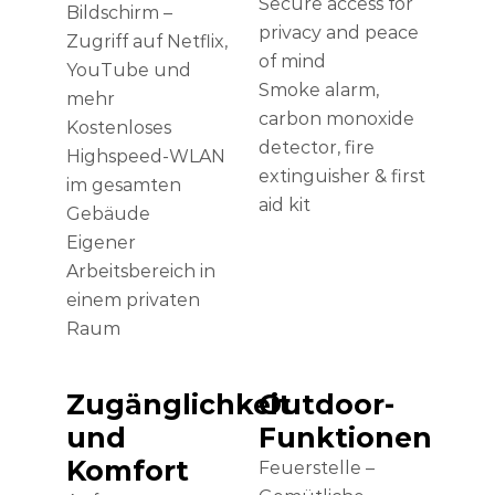
Secure access for
Bildschirm –
privacy and peace
Zugriff auf Netflix,
of mind
YouTube und
Smoke alarm,
mehr
carbon monoxide
Kostenloses
detector, fire
Highspeed-WLAN
extinguisher & first
im gesamten
aid kit
Gebäude
Eigener
Arbeitsbereich in
einem privaten
Raum
Zugänglichkeit
Outdoor-
und
Funktionen
Komfort
Feuerstelle –