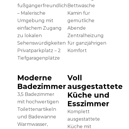
fußgängerfreundlich
Bettwäsche
– Malerische
Kamin für
Umgebung mit
gemütliche
einfachem Zugang
Abende
zu lokalen
Zentralheizung
Sehenswürdigkeiten
für ganzjährigen
Privatparkplatz – 2
Komfort
Tiefgaragenplätze
Moderne
Voll
Badezimmer
ausgestattete
Küche und
3,5 Badezimmer
mit hochwertigen
Esszimmer
Toilettenartikeln
Komplett
und Badewanne
ausgestattete
Warmwasser,
Küche mit