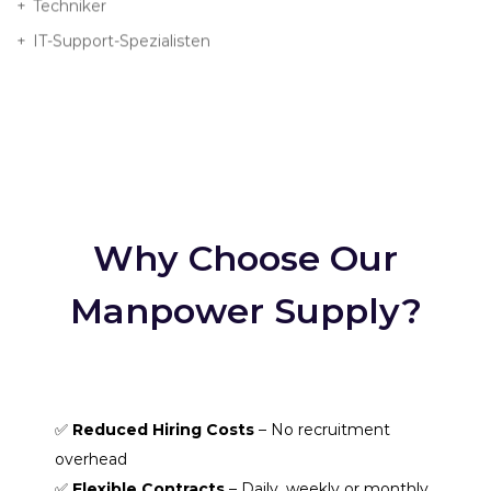
Techniker
IT-Support-Spezialisten
Why Choose Our
Manpower Supply?
✅
Reduced Hiring Costs
– No recruitment
overhead
✅
Flexible Contracts
– Daily, weekly or monthly