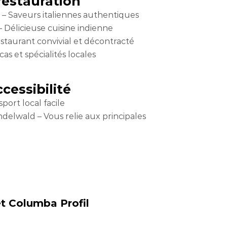
restauration
 – Saveurs italiennes authentiques
 Délicieuse cuisine indienne
taurant convivial et décontracté
as et spécialités locales
cessibilité
port local facile
ndelwald – Vous relie aux principales
t Columba Profil