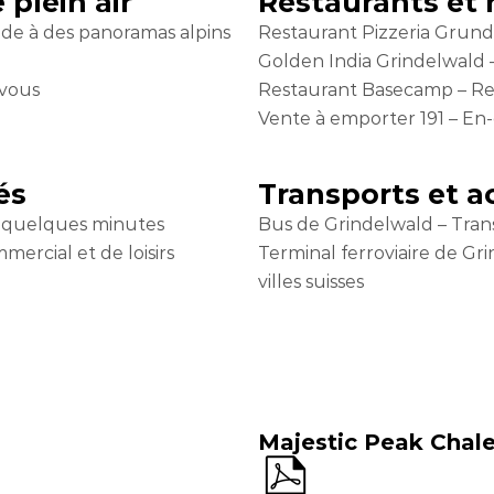
 plein air
Restaurants et 
ide à des panoramas alpins
Restaurant Pizzeria Grund
Golden India Grindelwald –
 vous
Restaurant Basecamp – Res
Vente à emporter 191 – En-c
és
Transports et ac
 quelques minutes
Bus de Grindelwald – Trans
ercial et de loisirs
Terminal ferroviaire de Gri
villes suisses
a
Majestic Peak Chale