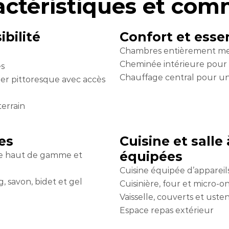
ractéristiques et co
bilité
Confort et esse
Chambres entièrement meu
Cheminée intérieure pour 
es
Chauffage central pour un
ier pittoresque avec accès
terrain
es
Cuisine et sall
équipées
ette haut de gamme et
Cuisine équipée d’appare
 savon, bidet et gel
Cuisinière, four et micro-
Vaisselle, couverts et usten
Espace repas extérieur