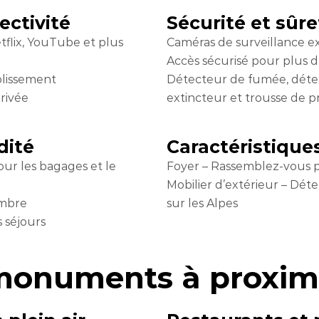
ectivité
Sécurité et sûre
tflix, YouTube et plus
Caméras de surveillance ex
Accès sécurisé pour plus d’i
blissement
Détecteur de fumée, déte
privée
extincteur et trousse de p
dité
Caractéristique
our les bagages et le
Foyer – Rassemblez-vous po
Mobilier d’extérieur – Dé
ambre
sur les Alpes
s séjours
 monuments à proxim