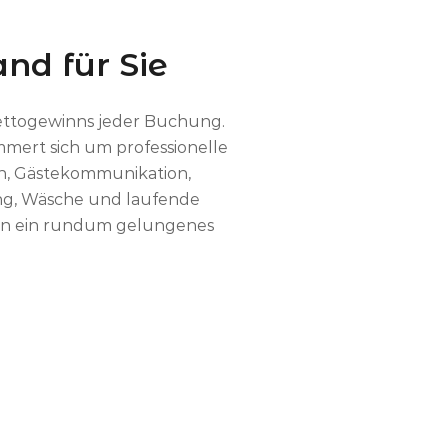
nd für Sie
Nettogewinns jeder Buchung.
mmert sich um professionelle
en, Gästekommunikation,
g, Wäsche und laufende
sten ein rundum gelungenes