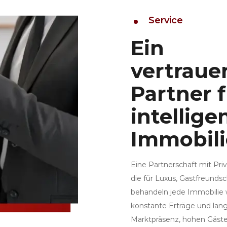
Service
Ein
vertraue
Partner 
intellige
Immobili
Eine Partnerschaft mit Priv
die für Luxus, Gastfreundsc
behandeln jede Immobilie 
konstante Erträge und lang
Marktpräsenz, hohen Gäst